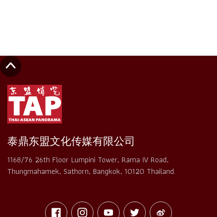
2025
年
08
月
14
日
Next
泰鼎东盟文化传媒有限公司
1168/76 26th Floor Lumpini Tower, Rama IV Road,
Thungmahamek, Sathorn, Bangkok, 10120 Thailand.